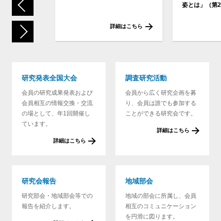
姿とは」（第2
細はこちら
詳細はこちら
Item
1
of
10
研究発表全国大会
調査研究活動
会員の研究成果発表および
会員から広く研究企画を募
会員相互の情報交換・交流
り、会員は誰でも参加する
の場として、年1回開催し
ことができる研究会です。
ています。
詳細はこちら
詳細はこちら
研究会報告
地域部会
研究部会・地域部会等での
地域の部会に所属し、会員
報告を紹介します。
相互のコミュニケーション
を円滑に図ります。