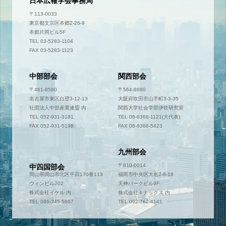
日本広報学会事務局
〒113-0033
東京都文京区本郷2-26-9
本郷片岡ビル5F
TEL 03-5283-1104
FAX 03-5283-1123
中部部会
関西部会
〒461-8580
〒564-8680
名古屋市東区白壁3-12-13
大阪府吹田市山手町3-3-35
社団法人中部産業連盟 内
関西大学社会学部伊吹研究室
TEL 052-931-3181
TEL 06-6368-1121(大代表)
FAX 052-931-5198
FAX 06-6368-5423
九州部会
〒700-0952
〒810-0014
中四国部会
岡山県岡山市北区平田170番113
福岡市中央区大名2-8-18
ウィンビル202
天神パークビル9F
株式会社イケル 内
株式会社キナックス 内
TEL 086-245-5667
TEL 092-762-4141