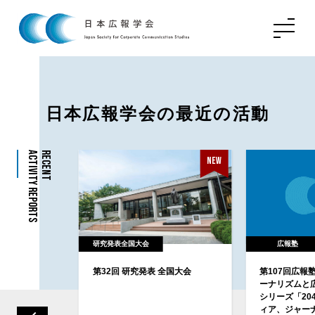
日本広報学会の最近の活動
Activity Reports
Recent
New
研究発表全国大会
広報塾
例研究会活動
第32回 研究発表 全国大会
第107回広報
ーナリズムと
シリーズ「20
ィア、ジャー