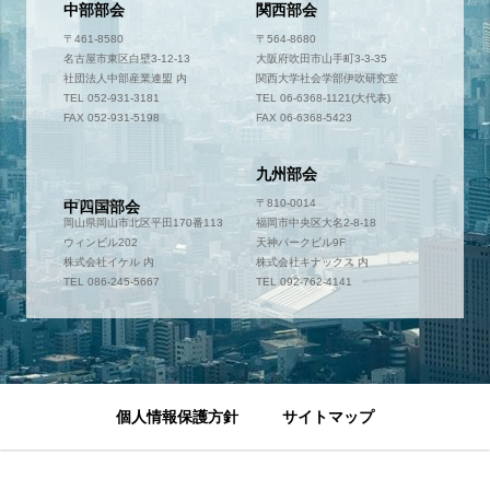
中部部会
関西部会
〒461-8580
〒564-8680
名古屋市東区白壁3-12-13
大阪府吹田市山手町3-3-35
社団法人中部産業連盟 内
関西大学社会学部伊吹研究室
TEL 052-931-3181
TEL 06-6368-1121(大代表)
FAX 052-931-5198
FAX 06-6368-5423
九州部会
〒700-0952
〒810-0014
中四国部会
岡山県岡山市北区平田170番113
福岡市中央区大名2-8-18
ウィンビル202
天神パークビル9F
株式会社イケル 内
株式会社キナックス 内
TEL 086-245-5667
TEL 092-762-4141
個人情報保護方針
サイトマップ