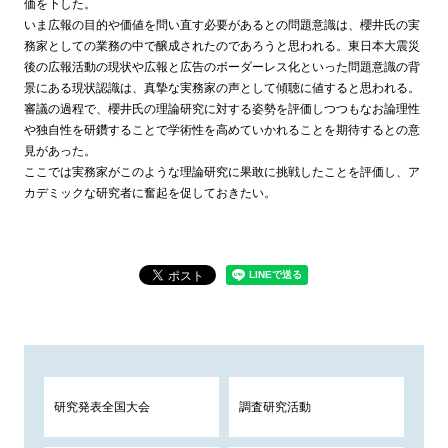
価を下した。
いま広報の目的や価値を問い直す必要があるとの問題意識は、櫻井氏の実
務家としての業務の中で醸成されたのであろうと思われる。東日本大震災
後の広報活動の現状や広報と広告のボーダーレス化といった問題意識の背
景にある現状認識は、真摯な実務家の声として傾聴に値すると思われる。
審議の過程で、櫻井氏の理論研究に対する姿勢を評価しつつもなお論理性
や独自性を研鑽することで学術性を高めていかれることを期待するとの意
見があった。
ここでは実務家がこのような理論研究に果敢に挑戦したことを評価し、ア
カデミックな研究者に奮起を促しておきたい。
研究発表全国大会
調査研究活動