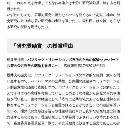
だ、これらの点を考慮してもなお本論文は十分に研究奨励賞に値すると判
断された。
いずれにしても、広報史研究に新たなページを開くものであり、地道に歴
史研究に取り組む若い研究者の出現を喜びたい。国枝氏には今後、さらな
る研究の展開を期待したい。
「研究奨励賞」の授賞理由
櫻井光行著
「パブリック・リレーションズ再考のための試論−ハーバーマ
ス等の公共哲学の議論を参考に−」
、広報研究第17号2012年3月
櫻井氏の論文は、パブリック・リレーションズの本源的な目的・意味を問
い直すもので、ハーバーマスの公共性、公共圏の議論やコミュニケーショ
ン的合意性の議論に依拠しつつ、パブリックとリレーションに分解したう
えでそれぞれの意味を考察している。このような考察から広報の目的や価
値を問い直し、論考の結論として「広報は公共領域における相互理解を目
標とするコミュニケーションと位置づけることができる」との結論を導い
ている。櫻井氏の文献読み込みや理論構築に向ける真摯な研究態度は評価
に値するものであり、理論研究として学会賞にふさわしい水準にあるとし
て、審査委員会委員全員一致で、研究奨励賞に該当する論文であるとの評