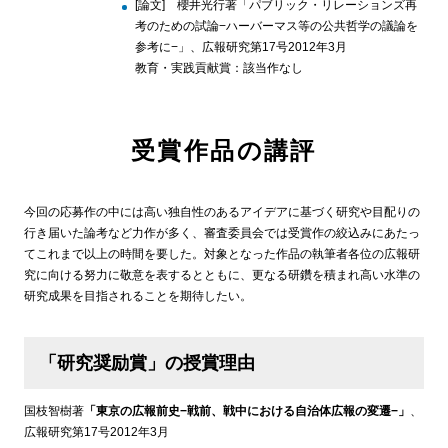
[論文] 櫻井光行著「パブリック・リレーションズ再
考のための試論−ハーバーマス等の公共哲学の議論を
参考に−」、広報研究第17号2012年3月
教育・実践貢献賞：該当作なし
受賞作品の講評
今回の応募作の中には高い独自性のあるアイデアに基づく研究や目配りの
行き届いた論考など力作が多く、審査委員会では受賞作の絞込みにあたっ
てこれまで以上の時間を要した。対象となった作品の執筆者各位の広報研
究に向ける努力に敬意を表するとともに、更なる研鑽を積まれ高い水準の
研究成果を目指されることを期待したい。
「研究奨励賞」の授賞理由
国枝智樹著
「東京の広報前史−戦前、戦中における自治体広報の変遷−」
、
広報研究第17号2012年3月