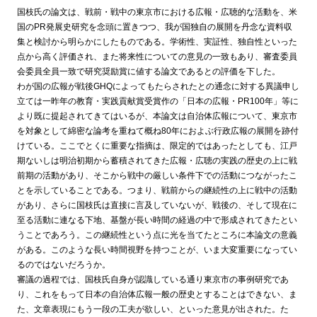
国枝氏の論文は、戦前・戦中の東京市における広報・広聴的な活動を、米
国のPR発展史研究を念頭に置きつつ、我が国独自の展開を丹念な資料収
集と検討から明らかにしたものである。学術性、実証性、独自性といった
点から高く評価され、また将来性についての意見の一致もあり、審査委員
会委員全員一致で研究奨励賞に値する論文であるとの評価を下した。
わが国の広報が戦後GHQによってもたらされたとの通念に対する異議申し
立ては一昨年の教育・実践貢献賞受賞作の「日本の広報・PR100年」等に
より既に提起されてきてはいるが、本論文は自治体広報について、東京市
を対象として綿密な論考を重ねて概ね80年におよぶ行政広報の展開を跡付
けている。ここでとくに重要な指摘は、限定的ではあったとしても、江戸
期ないしは明治初期から蓄積されてきた広報・広聴の実践の歴史の上に戦
前期の活動があり、そこから戦中の厳しい条件下での活動につながったこ
とを示していることである。つまり、戦前からの継続性の上に戦中の活動
があり、さらに国枝氏は直接に言及していないが、戦後の、そして現在に
至る活動に連なる下地、基盤が長い時間の経過の中で形成されてきたとい
うことであろう。この継続性という点に光を当てたところに本論文の意義
がある。このような長い時間視野を持つことが、いま大変重要になってい
るのではないだろうか。
審議の過程では、国枝氏自身が認識している通り東京市の事例研究であ
り、これをもって日本の自治体広報一般の歴史とすることはできない、ま
た、文章表現にもう一段の工夫が欲しい、といった意見が出された。た