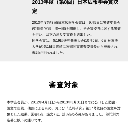
2013年度（第8回）日本広報学会賞決
定
2013年度(第8回)日本広報学会賞は、9月5日に審査委員会
(委員長 宮部 潤一郎)を開催し、学会賞授与に関する審査
を行い、以下の通り受賞作を選出した。
同学会賞は、第19回研究発表大会(10月5日、6日 於東洋
大学)の第1日目冒頭に宮部同賞審査委員長から発表され、
表彰が行われました。
審査対象
本学会会員が、2012年4月1日から2013年3月31日までに公刊した図書・
論文で自薦、他薦によるもの、および『広報研究』第17号収録の論文を対
象とした結果、図書1点、論文7点、計8点の応募がありました。部門別の
応募は以下の通りです。