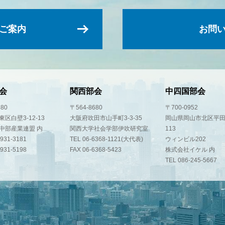
ご案内
お問
会
関西部会
中四国部会
580
〒564-8680
〒700-0952
区白壁3-12-13
大阪府吹田市山手町3-3-35
岡山県岡山市北区平田
中部産業連盟 内
関西大学社会学部伊吹研究室
113
-931-3181
TEL 06-6368-1121(大代表)
ウィンビル202
-931-5198
FAX 06-6368-5423
株式会社イケル 内
TEL 086-245-5667