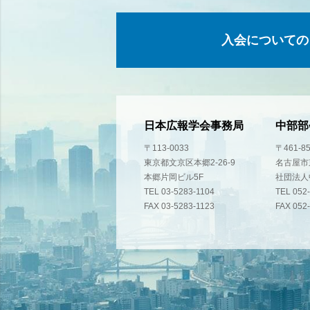
入会についての
日本広報学会事務局
中部部
〒113-0033
〒461-8
東京都文京区本郷2-26-9
名古屋市東
本郷片岡ビル5F
社団法人
TEL 03-5283-1104
TEL 052
FAX 03-5283-1123
FAX 052