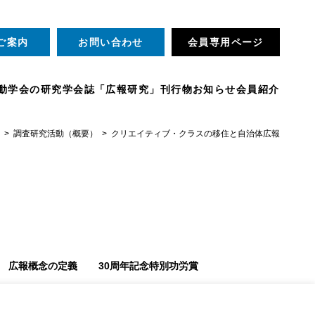
ご案内
お問い合わせ
会員専用ページ
動
学会の研究
学会誌「広報研究」
刊行物
お知らせ
会員紹介
調査研究活動（概要）
クリエイティブ・クラスの移住と自治体広報
広報概念の定義
30周年記念特別功労賞