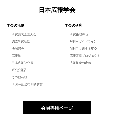
日本広報学会
学会の活動
学会の研究
研究発表全国大会
研究倫理声明
調査研究活動
AI利用ガイドライン
地域部会
AI利用に関するFAQ
広報塾
広報定義プロジェクト
日本広報学会賞
広報概念の定義
研究会報告
その他活動
30周年記念特別功労賞
会員専用ページ