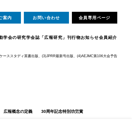
ご案内
お問い合わせ
会員専用ページ
動
学会の研究
学会誌「広報研究」
刊行物
お知らせ
会員紹介
ススタディ英書出版、(3)JPRR最新号出版、(4)AEJMC第106大会予告
広報概念の定義
30周年記念特別功労賞