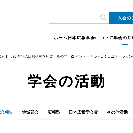
入会の
ホーム
日本広報学会について
学会の活
際化TF：(1)英語の広報研究学術誌一覧公開、(2)インターナル・コミュニケーションケー
学会の活動
究会報告
地域部会
広報塾
日本広報学会賞
その他活動