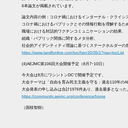
6本論文が掲載されています。
論文内容の例：コロナ禍におけるインターナル・クライシ
コロナ禍におけるパブリックとその情報行動を理解するた
職場における対話的ワクチンコミュニケーションの効果、
組織・パブリック関係に関するメタ分析、
社会的アイデンティティ理論に基づくステークホルダーの
https://www.tandfonline.com/toc/hprr20/35/1?nav=tocList
(4)AEJMC第106回大会開催予定（8月7ｰ10日）
今大会は8月にワシントンDCで開催予定です。
大会テーマは「自由を育み民主主義を守る：過去110年のA
大会発表の申し込みは合計1976件あり、過去最多となった
https://community.aejmc.org/conference/home
（国枝智樹）