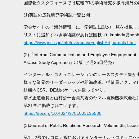
国際化タスクフォースでは広報PRの学術研究を扱う海外
(1)英語の広報研究学術誌一覧公開
学会サイトの「海外情報」に、学術誌11誌の一覧を掲載し
リストに追加すべき学術誌があれば国枝（t_kunieda@soph
https://www.jsccs.jp/info/overseas/EnglishPRjournals.html
(2)『Internal Communication and Employee Engagement:
A Case Study Approach』出版（4月25日発売）
インターナル・コミュニケーションのケーススタディ集が
様々な業界のリーダーシップや組織改革、従業員アクティ
組織内CSR、DE&Iのケースを扱っており、
清水正道会員と山村公一会員共著のヤマハ発動機株式会社
第21章に掲載されています。
https://doi.org/10.4324/9781003195580
(3)Journal of Public Relations Research, Volume 35, I
第1、2号ではコロナ禍におけるインターナル・コミュニケ