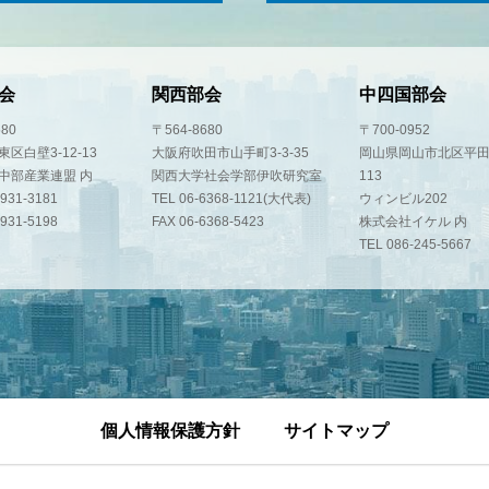
会
関西部会
中四国部会
580
〒564-8680
〒700-0952
区白壁3-12-13
大阪府吹田市山手町3-3-35
岡山県岡山市北区平田
中部産業連盟 内
関西大学社会学部伊吹研究室
113
-931-3181
TEL 06-6368-1121(大代表)
ウィンビル202
-931-5198
FAX 06-6368-5423
株式会社イケル 内
TEL 086-245-5667
個人情報保護方針
サイトマップ