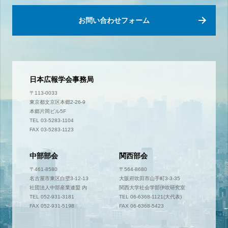
お問い合わせフォーム
日本広報学会事務局
〒113-0033
東京都文京区本郷2-26-9
本郷片岡ビル5F
TEL 03-5283-1104
FAX 03-5283-1123
中部部会
関西部会
〒461-8580
〒564-8680
名古屋市東区白壁3-12-13
大阪府吹田市山手町3-3-35
社団法人中部産業連盟 内
関西大学社会学部伊吹研究室
TEL 052-931-3181
TEL 06-6368-1121(大代表)
FAX 052-931-5198
FAX 06-6368-5423