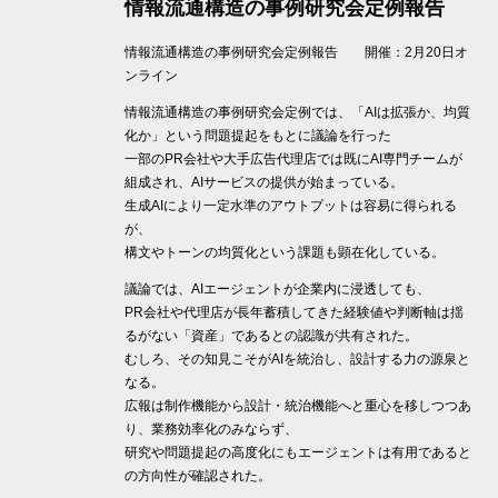
情報流通構造の事例研究会定例報告
情報流通構造の事例研究会定例報告 開催：2月20日オ
ンライン
情報流通構造の事例研究会定例では、「AIは拡張か、均質
化か」という問題提起をもとに議論を行った
一部のPR会社や大手広告代理店では既にAI専門チームが
組成され、AIサービスの提供が始まっている。
生成AIにより一定水準のアウトプットは容易に得られる
が、
構文やトーンの均質化という課題も顕在化している。
議論では、AIエージェントが企業内に浸透しても、
PR会社や代理店が長年蓄積してきた経験値や判断軸は揺
るがない「資産」であるとの認識が共有された。
むしろ、その知見こそがAIを統治し、設計する力の源泉と
なる。
広報は制作機能から設計・統治機能へと重心を移しつつあ
り、業務効率化のみならず、
研究や問題提起の高度化にもエージェントは有用であると
の方向性が確認された。