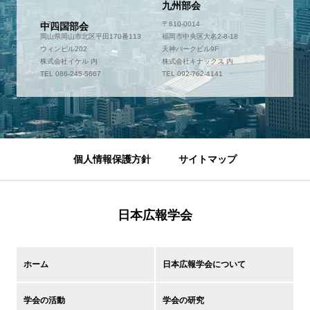
九州部会
〒700-0952
〒810-0014
中四国部会
岡山県岡山市北区平田170番113
福岡市中央区大名2-8-18
ウィンビル202
天神パークビル9F
株式会社イケル 内
株式会社キナックス 内
TEL 086-245-5667
TEL 092-762-4141
個人情報保護方針
サイトマップ
日本広報学会
ホーム
日本広報学会について
学会の活動
学会の研究