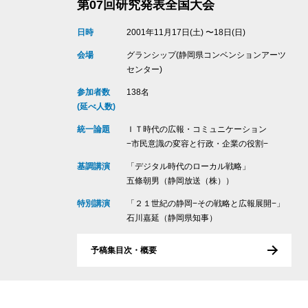
第07回研究発表全国大会
日時
2001年11月17日(土) 〜18日(日)
会場
グランシップ(静岡県コンベンションアーツ
センター)
参加者数
138名
(延べ人数)
統一論題
ＩＴ時代の広報・コミュニケーション
−市民意識の変容と行政・企業の役割−
基調講演
「デジタル時代のローカル戦略」
五條朝男（静岡放送（株））
特別講演
「２１世紀の静岡−その戦略と広報展開−」
石川嘉延（静岡県知事）
予稿集目次・概要