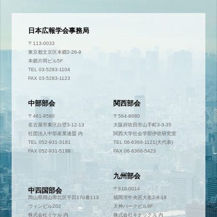
日本広報学会事務局
〒113-0033
東京都文京区本郷2-26-9
本郷片岡ビル5F
TEL 03-5283-1104
FAX 03-5283-1123
中部部会
関西部会
〒461-8580
〒564-8680
名古屋市東区白壁3-12-13
大阪府吹田市山手町3-3-35
社団法人中部産業連盟 内
関西大学社会学部伊吹研究室
TEL 052-931-3181
TEL 06-6368-1121(大代表)
FAX 052-931-5198
FAX 06-6368-5423
九州部会
〒700-0952
〒810-0014
中四国部会
岡山県岡山市北区平田170番113
福岡市中央区大名2-8-18
ウィンビル202
天神パークビル9F
株式会社イケル 内
株式会社キナックス 内