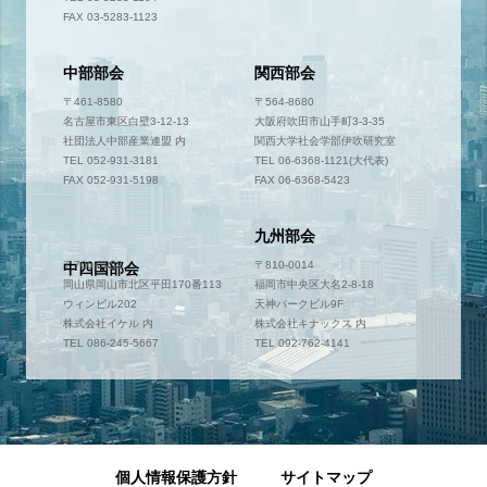
FAX 03-5283-1123
中部部会
関西部会
〒461-8580
〒564-8680
名古屋市東区白壁3-12-13
大阪府吹田市山手町3-3-35
社団法人中部産業連盟 内
関西大学社会学部伊吹研究室
TEL 052-931-3181
TEL 06-6368-1121(大代表)
FAX 052-931-5198
FAX 06-6368-5423
九州部会
〒700-0952
〒810-0014
中四国部会
岡山県岡山市北区平田170番113
福岡市中央区大名2-8-18
ウィンビル202
天神パークビル9F
株式会社イケル 内
株式会社キナックス 内
TEL 086-245-5667
TEL 092-762-4141
個人情報保護方針
サイトマップ