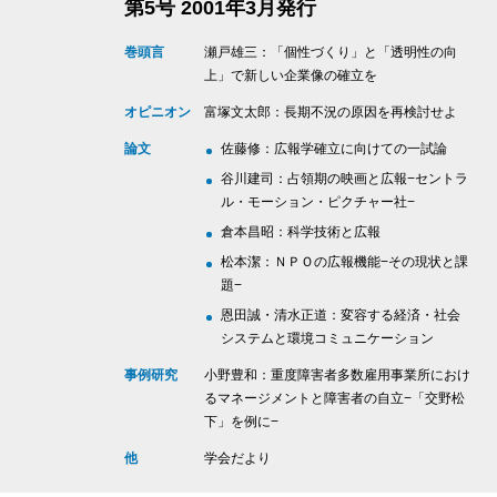
第5号 2001年3月発行
巻頭言
瀬戸雄三：「個性づくり」と「透明性の向
上」で新しい企業像の確立を
オピニオン
富塚文太郎：長期不況の原因を再検討せよ
論文
佐藤修：広報学確立に向けての一試論
谷川建司：占領期の映画と広報−セントラ
ル・モーション・ピクチャー社−
倉本昌昭：科学技術と広報
松本潔：ＮＰＯの広報機能−その現状と課
題−
恩田誠・清水正道：変容する経済・社会
システムと環境コミュニケーション
事例研究
小野豊和：重度障害者多数雇用事業所におけ
るマネージメントと障害者の自立−「交野松
下」を例に−
他
学会だより