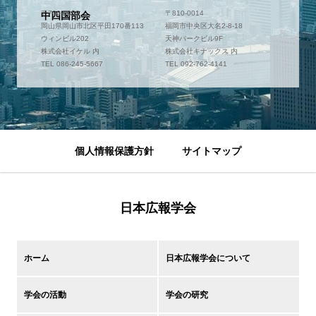
〒700-0952
〒810-0014
中四国部会
岡山県岡山市北区平田170番113
福岡市中央区大名2-8-18
ウィンビル202
天神パークビル9F
株式会社イケル 内
株式会社キナックス 内
TEL 086-245-5667
TEL 092-762-4141
個人情報保護方針
サイトマップ
日本広報学会
ホーム
日本広報学会について
学会の活動
学会の研究