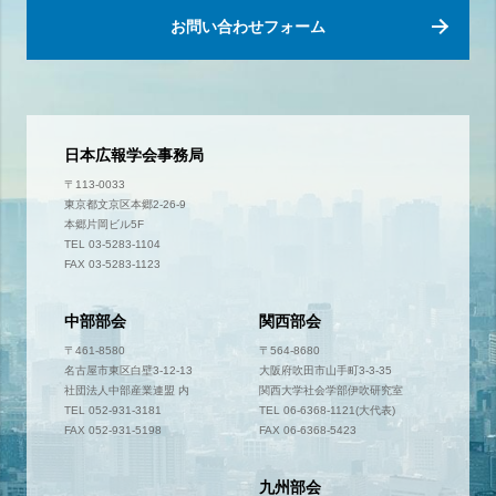
お問い合わせフォーム
日本広報学会事務局
〒113-0033
東京都文京区本郷2-26-9
本郷片岡ビル5F
TEL 03-5283-1104
FAX 03-5283-1123
中部部会
関西部会
〒461-8580
〒564-8680
名古屋市東区白壁3-12-13
大阪府吹田市山手町3-3-35
社団法人中部産業連盟 内
関西大学社会学部伊吹研究室
TEL 052-931-3181
TEL 06-6368-1121(大代表)
FAX 052-931-5198
FAX 06-6368-5423
九州部会