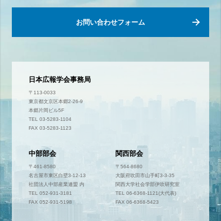
お問い合わせフォーム
日本広報学会事務局
〒113-0033
東京都文京区本郷2-26-9
本郷片岡ビル5F
TEL 03-5283-1104
FAX 03-5283-1123
中部部会
関西部会
〒461-8580
〒564-8680
名古屋市東区白壁3-12-13
大阪府吹田市山手町3-3-35
社団法人中部産業連盟 内
関西大学社会学部伊吹研究室
TEL 052-931-3181
TEL 06-6368-1121(大代表)
FAX 052-931-5198
FAX 06-6368-5423