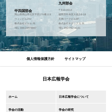
九州部会
〒700-0952
〒810-0014
中四国部会
岡山県岡山市北区平田170番113
福岡市中央区大名2-8-18
ウィンビル202
天神パークビル9F
株式会社イケル 内
株式会社キナックス 内
TEL 086-245-5667
TEL 092-762-4141
個人情報保護方針
サイトマップ
日本広報学会
ホーム
日本広報学会について
学会の活動
学会の研究