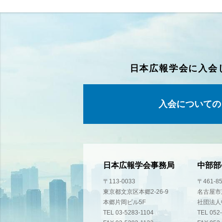
日本広報学会に入会
入会についての
日本広報学会事務局
中部部
〒113-0033
〒461-8
東京都文京区本郷2-26-9
名古屋市東
本郷片岡ビル5F
社団法人
TEL 03-5283-1104
TEL 052