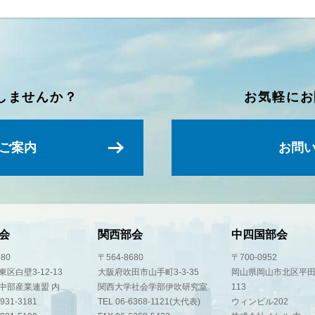
しませんか？
お気軽にお
ご案内
お問
会
関西部会
中四国部会
580
〒564-8680
〒700-0952
区白壁3-12-13
大阪府吹田市山手町3-3-35
岡山県岡山市北区平田
中部産業連盟 内
関西大学社会学部伊吹研究室
113
-931-3181
TEL 06-6368-1121(大代表)
ウィンビル202