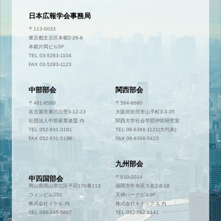
日本広報学会事務局
〒113-0033
東京都文京区本郷2-26-9
本郷片岡ビル5F
TEL 03-5283-1104
FAX 03-5283-1123
中部部会
関西部会
〒461-8580
〒564-8680
名古屋市東区白壁3-12-13
大阪府吹田市山手町3-3-35
社団法人中部産業連盟 内
関西大学社会学部伊吹研究室
TEL 052-931-3181
TEL 06-6368-1121(大代表)
FAX 052-931-5198
FAX 06-6368-5423
九州部会
〒700-0952
〒810-0014
中四国部会
岡山県岡山市北区平田170番113
福岡市中央区大名2-8-18
ウィンビル202
天神パークビル9F
株式会社イケル 内
株式会社キナックス 内
TEL 086-245-5667
TEL 092-762-4141