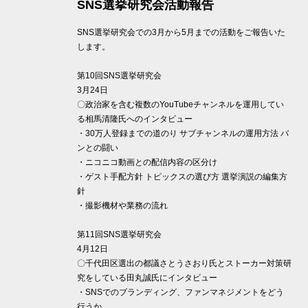
SNS選挙研究会活動報告
SNS選挙研究会での3月から5月までの活動をご報告いた
します。
第10回SNS選挙研究会
3月24日
〇政治家を含む複数のYouTubeチャンネルを運用してい
る相馬清隆氏へのインタビュー
・30万人登録までの道のり サブチャンネルの運用方法 バ
ンとの闘い
・ニコニコ動画との配信内容の区分け
・ゲスト手配方針 トピックスの選び方 選挙演説の編集方
針
・撮影機材や業務の流れ
第11回SNS選挙研究会
4月12日
〇千代田区選出の都議さとうさおり氏とストーカー対策研
究をしている田丸誠氏にインタビュー
・SNSでのブランディング、ファンマネジメントをどう
行うか