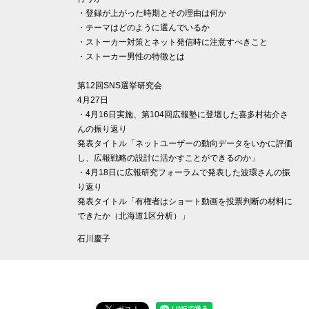
・登録が上がった時期とその理由は何か
・テーマはどのように選んでいるか
・ストーカー対策とネット発信時に注意すべきこと
・ストーカー男性の特徴とは
第12回SNS選挙研究会
4月27日
・4月16日実施、第104回広報塾に登壇した喜多村祐介さ
んの振り返り
発表タイトル「ネットユーザーの動向データをいかに評価
し、広報戦略の設計に活かすことができるのか」
・4月18日に広報研究フォーラムで発表した波環さんの振
り返り
発表タイトル「有権者はショート動画を投票判断の材料に
できたか（北海道1区分析）」
石川慶子