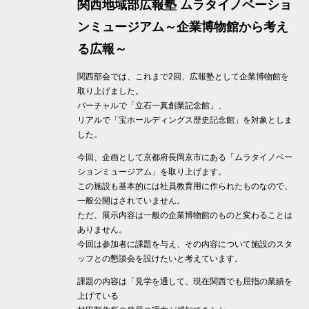
関西地域部広報塾 ムラタイノベーショ
ンミュージアム～企業博物館から考え
る広報～
関西部会では、これまで2回、広報塾として企業博物館を
取り上げました。
バーチャルで「立石一真創業記念館」、
リアルで「宝ホールディングス歴史記念館」を対象としま
した。
今回、企画として京都府長岡京市にある「ムラタイノベー
ションミュージアム」を取り上げます。
この施設も基本的には社員教育用に作られたものなので、
一般公開はされていません。
ただ、展示内容は一般の企業博物館のものと変わることは
ありません。
今回は参加者に課題を与え、その内容について施設のスタ
ッフとの懇談会を設けたいと考えています。
課題の内容は「見学を通して、現在関西でも屈指の業績を
上げている