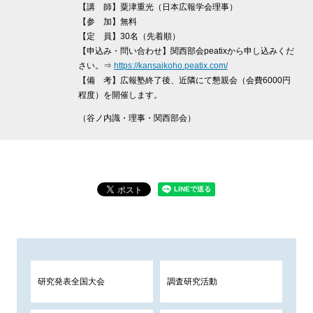
【講 師】粟津重光（日本広報学会理事）
【参 加】無料
【定 員】30名（先着順）
【申込み・問い合わせ】関西部会peatixから申し込みくだ
さい。⇒
https://kansaikoho.peatix.com/
【備 考】広報塾終了後、近隣にて懇親会（会費6000円
程度）を開催します。
（谷ノ内識・理事・関西部会）
研究発表全国大会
調査研究活動