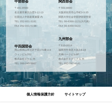
中部部会
関西部会
〒461-8580
〒564-8680
名古屋市東区白壁3-12-13
大阪府吹田市山手町3-3-35
社団法人中部産業連盟 内
関西大学社会学部伊吹研究室
TEL 052-931-3181
TEL 06-6368-1121(大代表)
FAX 052-931-5198
FAX 06-6368-5423
九州部会
〒700-0952
〒810-0014
中四国部会
岡山県岡山市北区平田170番113
福岡市中央区大名2-8-18
ウィンビル202
天神パークビル9F
株式会社イケル 内
株式会社キナックス 内
TEL 086-245-5667
TEL 092-762-4141
個人情報保護方針
サイトマップ