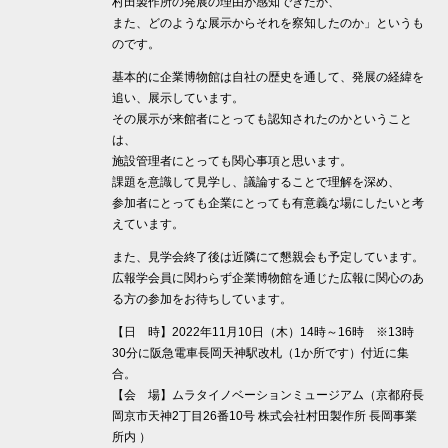
村田製作所の発展の理由が感知できたか、
また、どのような展示からそれを察知したのか」というも
のです。
基本的に企業博物館は自社の歴史を通して、発展の経緯を
追い、展示しています。
その展示が来館者にとっても認知されたのかということ
は、
施設管理者にとっても関心事項と思います。
課題を意識して見学し、議論することで理解を深め、
参加者にとっても企業にとっても有意義な場にしたいと考
えています。
また、見学会終了後は近隣にて懇親会も予定しています。
広報学会員に関わらず企業博物館を通じた広報に関心のあ
る方の参加をお待ちしています。
【日 時】2022年11月10日（木）14時～16時 ※13時
30分に阪急電車長岡天神駅改札（1か所です）付近に集
合。
【会 場】ムラタイノベーションミュージアム（京都府長
岡京市天神2丁目26番10号 株式会社村田製作所 長岡事業
所内 ）