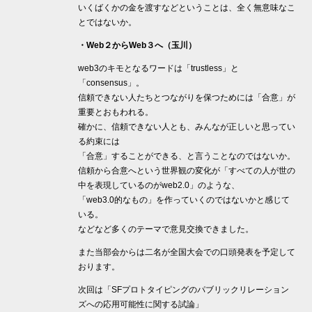
いくばくかの金を渡すなどということは、全く無意味なこ
とではないか。
・Web２からWeb３へ（玉川）
web3のキモとなるワードは「trustless」と
「consensus」。
信頼できない人たちとつながりを保つためには「合意」が
重要とおもわれる。
確かに、信頼できない人とも、みんなが正しいと思ってい
る約束には
「合意」することができる、と言うことなのではないか。
信頼から合意へという世界観の変化が「すべての人が世の
中を表現しているのがweb2.0」のような、
「web3.0的なもの」を作っていくのではないかと感じて
いる。
などなど多くのテーマで意見交換できました。
また当部会からは二名が全国大会での口頭発表を予定して
おります。
次回は「SFプロトタイピングのパブリックリレーション
ズへの応用可能性に関する試論」