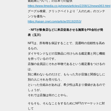
索結果について」の日本での提供
https://www.itmedia.co.jp/news/articles/2208/12/news063.html
グーグル検索、クリックベイトより「人のため」のコンテ
ンツを優先へ
https://japan.cnet.com/article/35192053/
・NFTが飲食店などに来店促進させる施策をPR会社が発
表（玉川）
NFTは、所有権を保証することで、流通時の信頼性を高め
るもの。
ダイヤモンドなどの宝飾品に付けられる鑑定書と同じ機能
を持っているのです。
店舗の会員証にそれが本物であるという鑑定書をつけるの
は、
別に構わないものだけど、もらった方が店舗と関係なしに
別の人にそれを売り払う、
といった仕組みがあれば、希少性は高まり価値があるので
しょうが、
それでは店舗は何のことやら。
そもそも、そんなことをするためにNFTのマーケットに対
して