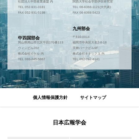
社団法人中部産業連盟 内
関西大学社会学部伊吹研究室
TEL 052-931-3181
TEL 06-6368-1121(大代表)
FAX 052-931-5198
FAX 06-6368-5423
九州部会
〒700-0952
〒810-0014
中四国部会
岡山県岡山市北区平田170番113
福岡市中央区大名2-8-18
ウィンビル202
天神パークビル9F
株式会社イケル 内
株式会社キナックス 内
TEL 086-245-5667
TEL 092-762-4141
個人情報保護方針
サイトマップ
日本広報学会