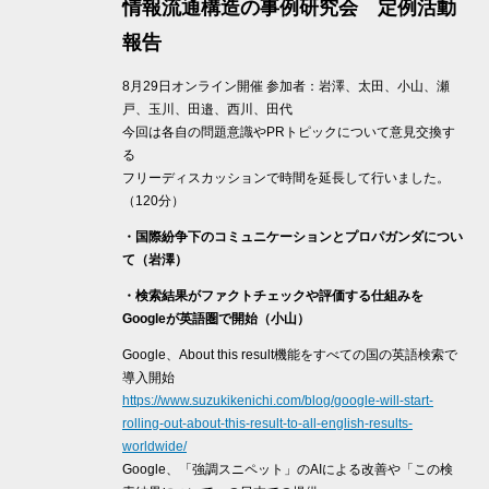
情報流通構造の事例研究会 定例活動
報告
8月29日オンライン開催 参加者：岩澤、太田、小山、瀬
戸、玉川、田邉、西川、田代
今回は各自の問題意識やPRトピックについて意見交換す
る
フリーディスカッションで時間を延長して行いました。
（120分）
・国際紛争下のコミュニケーションとプロパガンダについ
て（岩澤）
・検索結果がファクトチェックや評価する仕組みを
Googleが英語圏で開始（小山）
Google、About this result機能をすべての国の英語検索で
導入開始
https://www.suzukikenichi.com/blog/google-will-start-
rolling-out-about-this-result-to-all-english-results-
worldwide/
Google、「強調スニペット」のAIによる改善や「この検