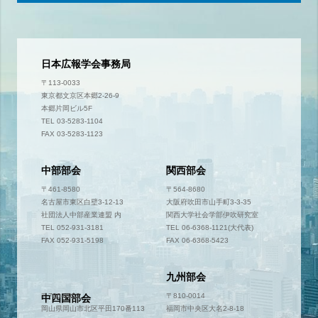
日本広報学会事務局
〒113-0033
東京都文京区本郷2-26-9
本郷片岡ビル5F
TEL 03-5283-1104
FAX 03-5283-1123
中部部会
関西部会
〒461-8580
〒564-8680
名古屋市東区白壁3-12-13
大阪府吹田市山手町3-3-35
社団法人中部産業連盟 内
関西大学社会学部伊吹研究室
TEL 052-931-3181
TEL 06-6368-1121(大代表)
FAX 052-931-5198
FAX 06-6368-5423
九州部会
〒700-0952
〒810-0014
中四国部会
岡山県岡山市北区平田170番113
福岡市中央区大名2-8-18