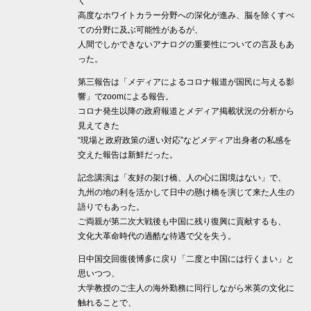
く
高度なホワイトカラー分野への深化が進み、脳を除くすべ
ての分野に及ぶ可能性があるが、
人間でしかできないアナログの重要性についての言及もあ
った。
第三報告は「メディアによるコロナ報道が国民に与える影
響」でzoomによる報告。
コロナ発生以降の政府報道とメディア掲載状況の分析から
見えてきた
“現場と政府政策の遅い対応”などメディア出身者の私感を
交えた報告は新鮮だった。
記念講演は「友好の架け橋、人の心に国境はない」で、
九州の地の利を活かして日中の懸け橋を演じて来た人生の
語りでもあった。
ご両親が第二次大戦後も中国に残り復興に貢献するも、
文化大革命時代の過酷な待遇で父を失う。
日中国交回復後博多に戻り「二度と中国には行くまい」と
思いつつ、
大学教授のご主人の海外勤務に同行しながら米英の文化に
触れることで、