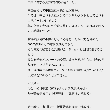
中国に対する見方に変化が起こった。
中国生まれで中国語にも長けた演者が、
今では日中ビジネスにおけるコンサルタントとしてビジネ
スサポートだけでなく
心の交流を大切に仲介役を果たす姿はまさに架け橋そのも
ので感動的だった。
会場の設備に不慣れなところもあったが上海を含めた
Zoom参加者との意見交換もできた。
また異文化経営学会九州部会（第8回）と合同開催するこ
とで
異なる学会メンバーとの交流、違った視点からの社会の見
方は新しい発見でもあった。
終了後は駅ビル9階でシチリア料理を満喫しながらさらな
る交流を深めることができた。
＜次第＞
司会：松田香里（(株)キナックス代表取締役）
九州部会長挨拶：小野豊和 （元東海大学教授）
第一報告：市川順一（折尾愛真短期大学准教授）