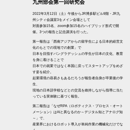
九州部会第一回研究会
2022年3月12日（土）午後からJR博多駅ビル9階・JR九
州シティ会議室3をメイン会場として
対面参加15名、zoom参加15名のハイブリッド形式で開
催。3つの報告と記念講演を行った。
第一報告は「西南アジアからの留学生による日本的経営文
化のもとでの現地での創業」で
日本を目指すバングラデッシュの学生が日本の文化、教育
を身に着けることで
日本での就業ではなく本国に戻ってスタートアップをめざ
す姿を紹介。
起業環境の容易さもあるだろうが報告者自身が卒業後の学
生、
現地の日本語学校などとの交流を維持しながら指導に当た
っている実体験に基づく報告。
第二報告は「なぜRPA（ロボティクス・プロセス・オート
メーション）はAIと異なるのか～デジタル知とアナログ知
～」で、
産業界におけるロボット導入が単純作業の機械化だけでな