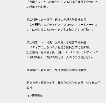
「西南アジアからの留学生による日本的経営文化のもとで
の現地での創業」
第二報告：岩本勝行（東海大学経営学部准教授）
「なぜRPA（ロボティクス・プロセス・オートメーショ
ン）はAIと異なるのか～デジタル知とアナログ知～」
第三報告：太田民夫（元東海大学経営学部教授）
「メディアによるコロナ報道が国民に与える影響」
記念講演：青木麗子氏（(株)DLC・GBコンサルティング
代表取締役）「友好の架け橋、人の心に国境はない」
全体講評：岩本勝行（東海大学経営学部准教授）
閉会挨拶：馬越恵美子（異文化経営学会会長、桜美林大学
教授）
（小野豊和）