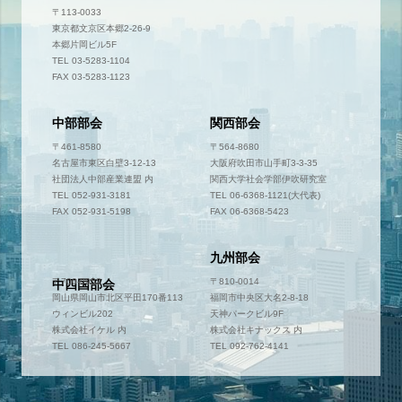
〒113-0033
東京都文京区本郷2-26-9
本郷片岡ビル5F
TEL 03-5283-1104
FAX 03-5283-1123
中部部会
関西部会
〒461-8580
〒564-8680
名古屋市東区白壁3-12-13
大阪府吹田市山手町3-3-35
社団法人中部産業連盟 内
関西大学社会学部伊吹研究室
TEL 052-931-3181
TEL 06-6368-1121(大代表)
FAX 052-931-5198
FAX 06-6368-5423
九州部会
〒700-0952
〒810-0014
中四国部会
岡山県岡山市北区平田170番113
福岡市中央区大名2-8-18
ウィンビル202
天神パークビル9F
株式会社イケル 内
株式会社キナックス 内
TEL 086-245-5667
TEL 092-762-4141