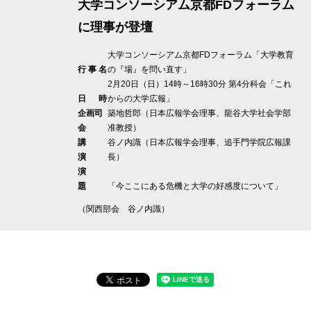
大学コンソーシアム京都FDフォーラム
に理事が登壇
大学コンソーシアム京都FDフォーラム「大学教育
行 事 名
の『場』を問い直す」
2月20日（日）14時～16時30分 第4分科会「これ
日 時
からの大学広報」
企画司
築地哲郎（日本広報学会理事、龍谷大学社会学部
会
准教授）
講
谷ノ内識（日本広報学会理事、追手門学院広報課
演
長）
演
題
「今ここにある危機と大学の好感度について」
（関西部会 谷ノ内識）