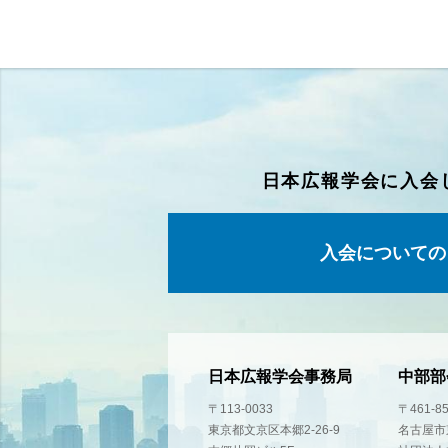
日本広報学会に入会
入会についての
日本広報学会事務局
中部部
〒113-0033
〒461-8
東京都文京区本郷2-26-9
名古屋市東