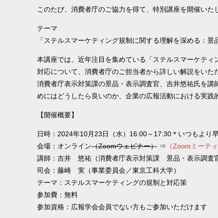
このたび、消費者庁のご協力を得て、特別講座を開催いた
テーマ
「ステルスマーケティング規制に関する理解を深める：景
本講座では、近年注目を集めている「ステルスマーケティ
対応について、消費者庁のご担当者から詳しい解説をいた
消費者庁表示対策課の景品・表示調査官、吉井悠祐氏を講
めにはどうしたら良いのか、企業の広報活動における実践
【開催概要】
日時：2024年10月23日（水）16:00～17:30＊いつ
会場：オンライン
（Zoomウェビナー）
⇒
（Zoomミーテ
講師：吉井 悠祐（消費者庁表示対策課 景品・表示調査
司会：藤崎 実（事業委員会／東京工科大学）
テーマ：ステルスマーケティングの規制と対応策
参加費：無料
参加資格：広報学会会員でない方もご参加いただけます