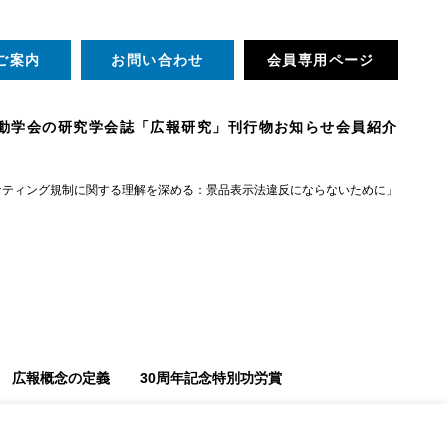
ご案内
お問い合わせ
会員専用ページ
動
学会の研究
学会誌「広報研究」
刊行物
お知らせ
会員紹介
ーケティング規制に関する理解を深める：景品表示法違反にならないために」
広報概念の定義
30周年記念特別功労賞