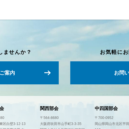
しませんか？
お気軽にお
ご案内
お問
会
関西部会
中四国部会
580
〒564-8680
〒700-0952
区白壁3-12-13
大阪府吹田市山手町3-3-35
岡山県岡山市北区平田