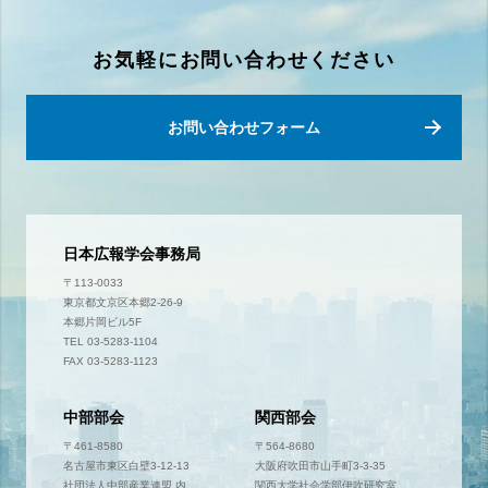
お気軽にお問い合わせください
お問い合わせフォーム
日本広報学会事務局
〒113-0033
東京都文京区本郷2-26-9
本郷片岡ビル5F
TEL 03-5283-1104
FAX 03-5283-1123
中部部会
関西部会
〒461-8580
〒564-8680
名古屋市東区白壁3-12-13
大阪府吹田市山手町3-3-35
社団法人中部産業連盟 内
関西大学社会学部伊吹研究室