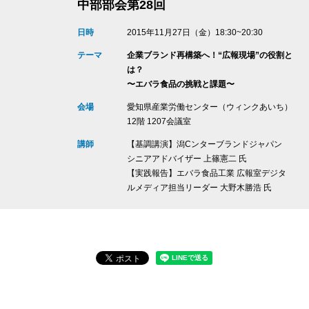
中部部会第28回
日時
2015年11月27日（金）18:30~20:30
テーマ
企業ブランド再構築へ！“広報現場”の役割と
は？
〜エバラ食品の挑戦と課題〜
会場
愛知県産業労働センター（ウィンクあいち）
12階 1207会議室
講師
【基調講演】潟Cンターブランドジャパン
シニアアドバイザー 上篠憲二 氏
【実践報告】エバラ食品工業 広報室デジタ
ルメディア担当リーダー 大野木勝浩 氏