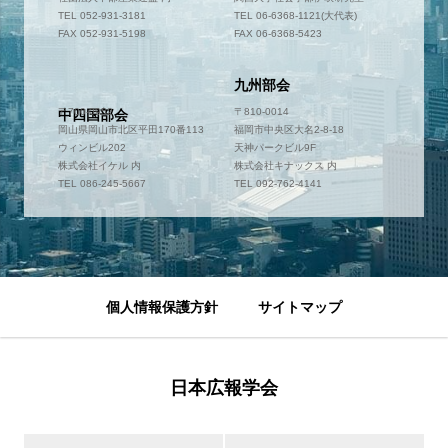
TEL 052-931-3181
TEL 06-6368-1121(大代表)
FAX 052-931-5198
FAX 06-6368-5423
九州部会
〒700-0952
〒810-0014
中四国部会
岡山県岡山市北区平田170番113
福岡市中央区大名2-8-18
ウィンビル202
天神パークビル9F
株式会社イケル 内
株式会社キナックス 内
TEL 086-245-5667
TEL 092-762-4141
個人情報保護方針
サイトマップ
日本広報学会