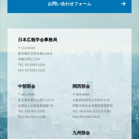
お問い合わせフォーム
日本広報学会事務局
〒113-0033
東京都文京区本郷2-26-9
本郷片岡ビル5F
TEL 03-5283-1104
FAX 03-5283-1123
中部部会
関西部会
〒461-8580
〒564-8680
名古屋市東区白壁3-12-13
大阪府吹田市山手町3-3-35
社団法人中部産業連盟 内
関西大学社会学部伊吹研究室
TEL 052-931-3181
TEL 06-6368-1121(大代表)
FAX 052-931-5198
FAX 06-6368-5423
九州部会