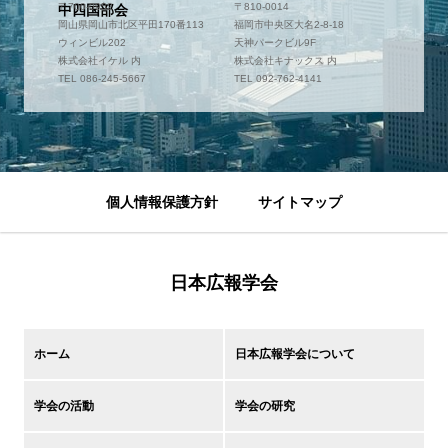
〒700-0952
〒810-0014
中四国部会
岡山県岡山市北区平田170番113
福岡市中央区大名2-8-18
ウィンビル202
天神パークビル9F
株式会社イケル 内
株式会社キナックス 内
TEL 086-245-5667
TEL 092-762-4141
個人情報保護方針
サイトマップ
日本広報学会
ホーム
日本広報学会について
学会の活動
学会の研究