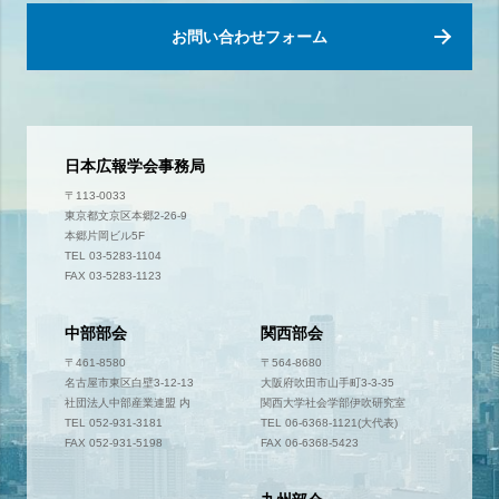
お問い合わせフォーム
日本広報学会事務局
〒113-0033
東京都文京区本郷2-26-9
本郷片岡ビル5F
TEL 03-5283-1104
FAX 03-5283-1123
中部部会
関西部会
〒461-8580
〒564-8680
名古屋市東区白壁3-12-13
大阪府吹田市山手町3-3-35
社団法人中部産業連盟 内
関西大学社会学部伊吹研究室
TEL 052-931-3181
TEL 06-6368-1121(大代表)
FAX 052-931-5198
FAX 06-6368-5423