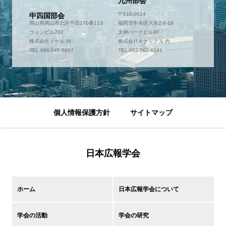
九州部会
〒700-0952
〒810-0014
中四国部会
岡山県岡山市北区平田170番113
福岡市中央区大名2-8-18
ウィンビル202
天神パークビル9F
株式会社イケル 内
株式会社キナックス 内
TEL 086-245-5667
TEL 092-762-4141
個人情報保護方針
サイトマップ
日本広報学会
ホーム
日本広報学会について
学会の活動
学会の研究