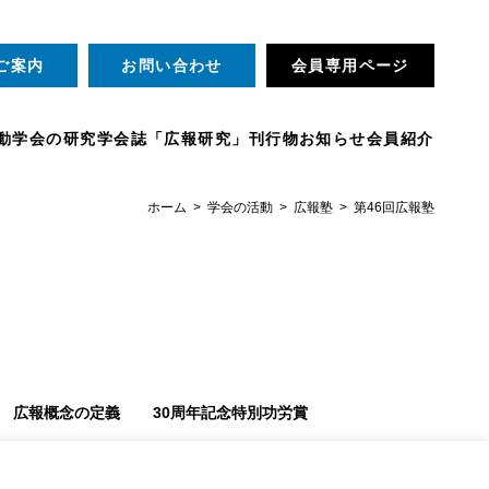
ご案内
お問い合わせ
会員専用ページ
動
学会の研究
学会誌「広報研究」
刊行物
お知らせ
会員紹介
ホーム
学会の活動
広報塾
第46回広報塾
広報概念の定義
30周年記念特別功労賞