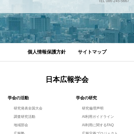
TEL 086-245-5667
個人情報保護方針
サイトマップ
日本広報学会
学会の活動
学会の研究
研究発表全国大会
研究倫理声明
調査研究活動
AI利用ガイドライン
地域部会
AI利用に関するFAQ
広報塾
広報定義プロジェクト