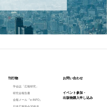
刊行物
お問い合わせ
学会誌「広報研究」
イベント参加・
研究会報告書
出版物購入申し込み
会報メール『e-INFO』
日本広報学会30年史