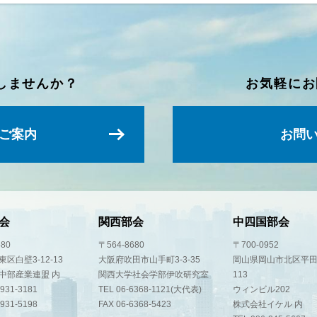
しませんか？
お気軽にお
ご案内
お問
会
関西部会
中四国部会
580
〒564-8680
〒700-0952
区白壁3-12-13
大阪府吹田市山手町3-3-35
岡山県岡山市北区平田
中部産業連盟 内
関西大学社会学部伊吹研究室
113
-931-3181
TEL 06-6368-1121(大代表)
ウィンビル202
-931-5198
FAX 06-6368-5423
株式会社イケル 内