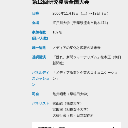
第12回研究発表全国大会
日時
2006年11月18日（土）〜19日（日）
会場
江戸川大学（千葉県流山市駒木474）
参加者数
169名
(延べ人数)
統一論題
メディアの変化と広報の近未来
基調講演
「甦れ、新聞ジャーナリズム」松本正（朝日
新聞社）
パネルディ
「メディア激変と企業のコミュニケーショ
スカッショ
ン」
ン
司会
亀井昭宏（早稲田大学）
パネリスト
梶山皓（独協大学）
宮田穣（相模女子大学）
大橋行彦（株）日立製作所