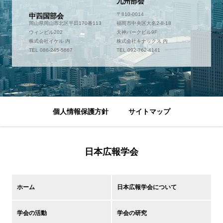
九州部会
〒700-0952
〒810-0014
中四国部会
岡山県岡山市北区平田170番113
福岡市中央区大名2-8-18
ウィンビル202
天神パークビル9F
株式会社イケル 内
株式会社キナックス 内
TEL 086-245-5667
TEL 092-762-4141
個人情報保護方針
サイトマップ
日本広報学会
ホーム
日本広報学会について
学会の活動
学会の研究