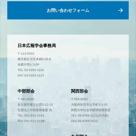
お問い合わせフォーム
日本広報学会事務局
〒113-0033
東京都文京区本郷2-26-9
本郷片岡ビル5F
TEL 03-5283-1104
FAX 03-5283-1123
中部部会
関西部会
〒461-8580
〒564-8680
名古屋市東区白壁3-12-13
大阪府吹田市山手町3-3-35
社団法人中部産業連盟 内
関西大学社会学部伊吹研究室
TEL 052-931-3181
TEL 06-6368-1121(大代表)
FAX 052-931-5198
FAX 06-6368-5423