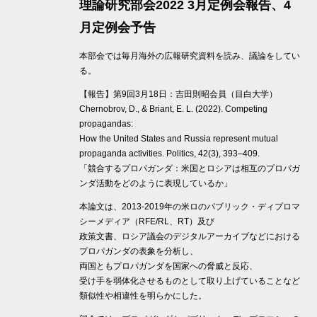
理論研究部会2022 3月定例会報告、4
月定例会予告
本部会では毎月海外の広報研究資料を読み、議論をしてい
る。
【報告】第9回3月18日：吉田則昭会員（目白大学）
Chernobrov, D., & Briant, E. L. (2022). Competing
propagandas:
How the United States and Russia represent mutual
propaganda activities. Politics, 42(3), 393–409.
「競合するプロパガンダ：米国とロシアは相互のプロパガ
ンダ活動をどのように表現しているか」
本論文は、2013-2019年の⽶ロのパブリック・ディプロマ
シーメディア（RFE/RL、RT）及び
政策⽂書、ロシア議会のデジタルアーカイブなどにおける
プロパガンダの表象を分析し、
両国ともプロパガンダを国家への脅威と反応、
受け⼿を弱体化させるものとして取り上げていることなど
類似性や相違性を明らかにした。