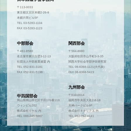
〒113-0033
東京都文京区本郷2-26-9
本郷片岡ビル5F
TEL 03-5283-1104
FAX 03-5283-1123
中部部会
関西部会
〒461-8580
〒564-8680
名古屋市東区白壁3-12-13
大阪府吹田市山手町3-3-35
社団法人中部産業連盟 内
関西大学社会学部伊吹研究室
TEL 052-931-3181
TEL 06-6368-1121(大代表)
FAX 052-931-5198
FAX 06-6368-5423
九州部会
〒700-0952
〒810-0014
中四国部会
岡山県岡山市北区平田170番113
福岡市中央区大名2-8-18
ウィンビル202
天神パークビル9F
株式会社イケル 内
株式会社キナックス 内
TEL 086-245-5667
TEL 092-762-4141