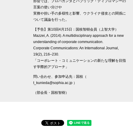
部会では、プロパガンダとパブリック・ディプロマシーの
言葉の使い分けや
実務や担い手の多様性と影響、ウクライナ侵攻との関係に
ついて議論を行った。
【予告】第10回4月15日：国枝智樹会員（上智大学）
Mazzei, A. (2014). A multidisciplinary approach for a new
understanding of corporate communication.
Corporate Communications: An International Journal,
19(2), 216–230.
「コーポレート・コミュニケーションの新たな理解を目指
す学際的アプローチ」
問い合わせ、参加申込先：国枝（
t_kunieda@sophia.ac.jp ）
（部会長・国枝智樹）