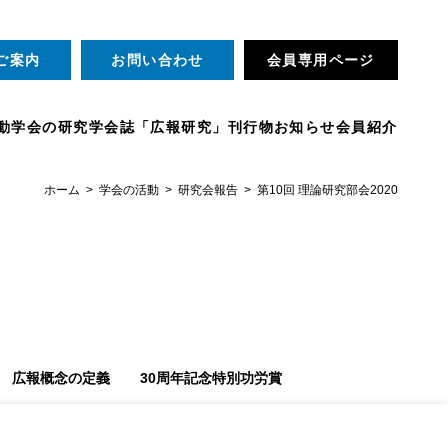
ご案内
お問い合わせ
会員専用ページ
動
学会の研究
学会誌「広報研究」
刊行物
お知らせ
会員紹介
ホーム
学会の活動
研究会報告
第10回 理論研究部会2020
広報概念の定義
30周年記念特別功労賞