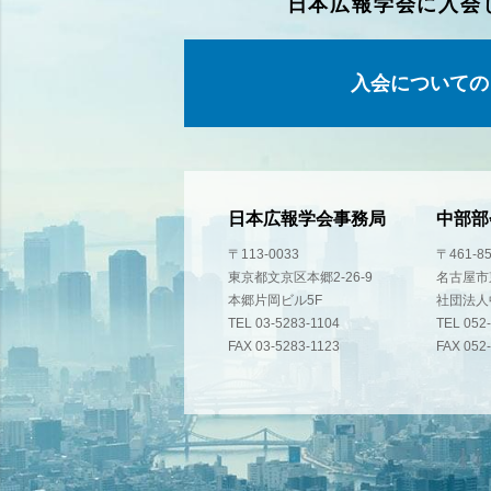
日本広報学会に入会
入会についての
日本広報学会事務局
中部部
〒113-0033
〒461-8
東京都文京区本郷2-26-9
名古屋市東
本郷片岡ビル5F
社団法人
TEL 03-5283-1104
TEL 052
FAX 03-5283-1123
FAX 052