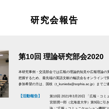
研究会報告
第10回 理論研究部会2020
本研究事例・交流部会では広報の理論的知見や広報理論の
把握するため、最先端の英語文献の輪読会をオンラインで
参加希望の方は、国枝（t_kunieda@sophia.ac.jp）ま
【活動報告】
第10回 2021年3月20日 「広報・
宮部潤一郎（北海道大学）第9回に引
論：“広報・コミュニケーション機能”