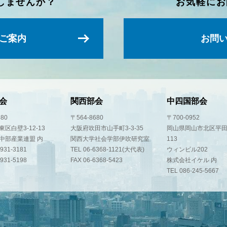
しませんか？
お気軽にお
ご案内
お問
会
関西部会
中四国部会
580
〒564-8680
〒700-0952
区白壁3-12-13
大阪府吹田市山手町3-3-35
岡山県岡山市北区平田
中部産業連盟 内
関西大学社会学部伊吹研究室
113
-931-3181
TEL 06-6368-1121(大代表)
ウィンビル202
-931-5198
FAX 06-6368-5423
株式会社イケル 内
TEL 086-245-5667